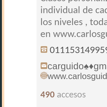
individual de ca
los niveles , to
en www.carlosg
01115314995
carguido♠♦gm
www.carlosguid
490
accesos