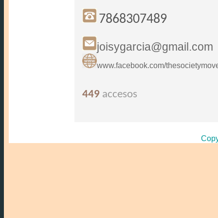
Miami
FLORIDA
..
Servicio de mudanzas y 
con nosotros.
7868307489
joisygarcia@gmail.com